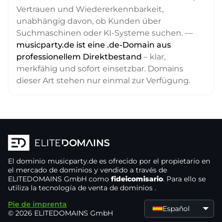
Vertrauen und Wiedererkennbarkeit,
unabhängig davon, ob Kunden über
Suchmaschinen oder KI-Systeme suchen. —
musicparty.de ist eine .de-Domain aus
professionellem Direktbestand
– klar,
merkfähig und sofort einsetzbar. Domains
dieser Art stehen nur einmal zur Verfügung.
El dominio
musicparty.de
es ofrecido por el propietario
en
el mercado de dominios
y vendido a través de
ELITEDOMAINS GmbH como
fideicomisario
. Para ello se
utiliza la tecnología de venta de dominios
.
Pie de imprenta
Español
© 2026 ELITEDOMAINS GmbH