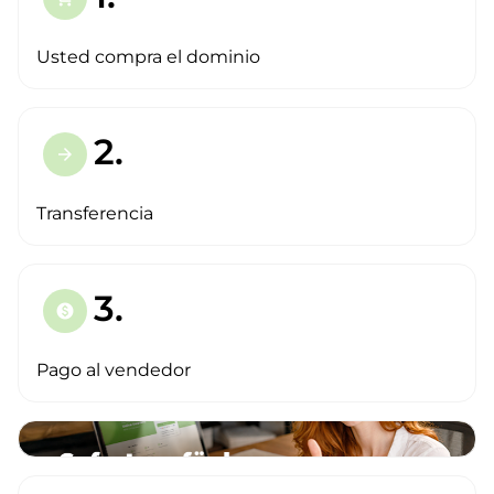
Usted compra el dominio
2.
arrow_forward
Transferencia
3.
paid
Pago al vendedor