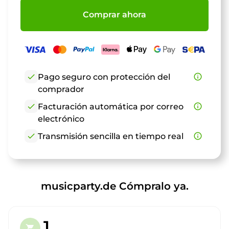
Comprar ahora
check
Pago seguro con protección del
info_outline
comprador
check
Facturación automática por correo
info_outline
electrónico
check
Transmisión sencilla en tiempo real
info_outline
musicparty.de Cómpralo ya.
1.
shopping_cart